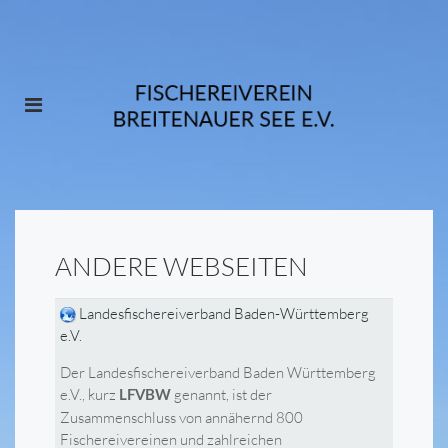
ANDERE WEBSEITEN
Landesfischereiverband Baden-Württemberg
e.V.
Der Landesfischereiverband Baden Württemberg
e.V., kurz
genannt, ist der
LFVBW
Zusammenschluss von annähernd 800
Fischereivereinen und zahlreichen