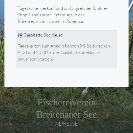
Tageskartenverkauf und umfangreicher Online-
Shop. Langjährige Erfahrung in der
Rutenreparatur, sowie im Rutenbau.
Gaststätte Seeklause
Tageskarten zum Angeln können Mi-So zwischen
9:00 und 20:00 in der Gaststätte Seeklause
erworben werden.
Fischereiverein
Breitenauer See
ADRESSE