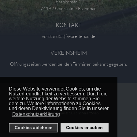
Frankenstr. 1
74182 Obersulm - Eschenau
KONTAKT
vorstand(at)fv-breitenau.de
VEREINSHEIM
Öffnungszeiten werden bei den Terminen bekannt gegeben.
Diese Website verwendet Cookies, um die
Nutzerfreundlichkeit zu verbessern. Durch die
weitere Nutzung der Website stimmen Sie
Impressum
|
Datenschutzerklärung
dem zu. Weitere Informationen zu Cookies
und deren Deaktivierung finden Sie in unserer
Copyright Design © 2015
scherer2web
Datenschutzerklärung
Cookies ablehnen
Cookies erlauben