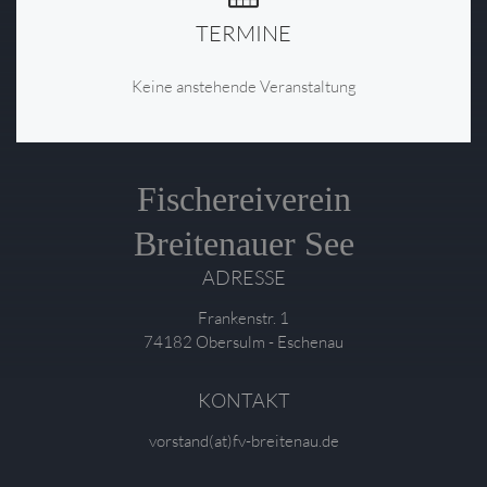
TERMINE
Keine anstehende Veranstaltung
Fischereiverein
Breitenauer See
ADRESSE
Frankenstr. 1
74182 Obersulm - Eschenau
KONTAKT
vorstand(at)fv-breitenau.de